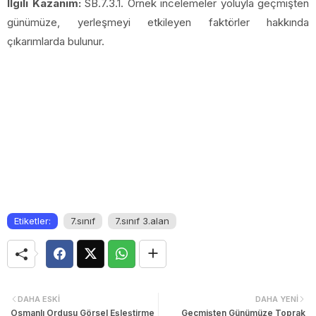
İlgili Kazanım:
SB.7.3.1. Örnek incelemeler yoluyla geçmişten
günümüze, yerleşmeyi etkileyen faktörler hakkında
çıkarımlarda bulunur.
Etiketler:
7.sınıf
7.sınıf 3.alan
DAHA ESKI
DAHA YENI
Osmanlı Ordusu Görsel Eşleştirme
Geçmişten Günümüze Toprak